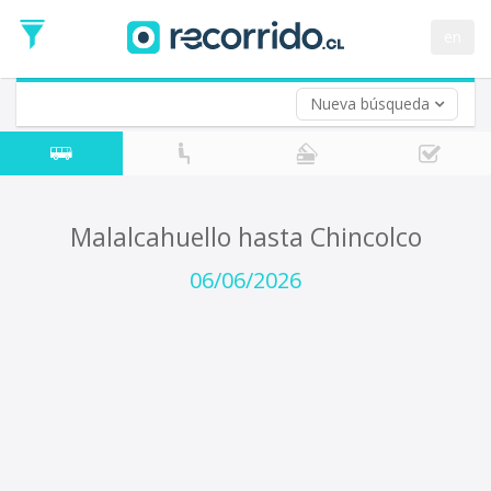
Fecha
de
en
Vuelta (opcional)
Ida
Fecha
de
Nueva búsqueda
Vuelta
Malalcahuello hasta Chincolco
06/06/2026