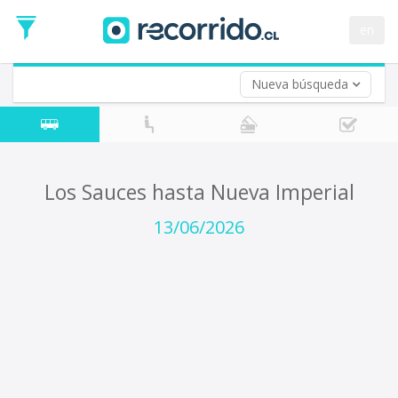
Fecha
de
en
Vuelta (opcional)
Ida
Fecha
de
Nueva búsqueda
Vuelta
Los Sauces hasta Nueva Imperial
13/06/2026