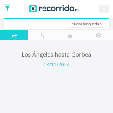
Fecha
de
en
Vuelta (opcional)
Ida
Fecha
de
Nueva búsqueda
Vuelta
Los Ángeles hasta Gorbea
08/11/2024