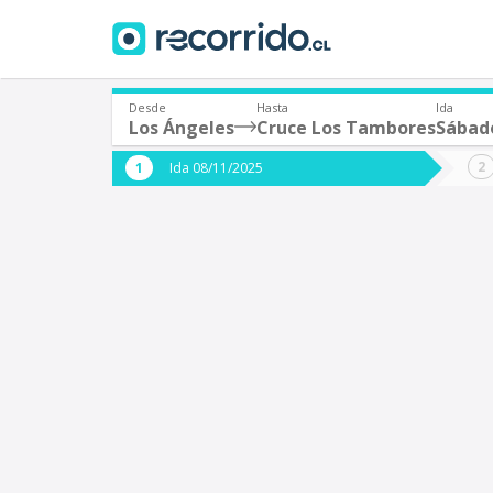
Desde
Hasta
Ida
Los Ángeles
Cruce Los Tambores
Sábad
¿De dónde partes?
¿A dón
Ida 08/11/2025
*
*
Los Ángeles
Origen
Destino