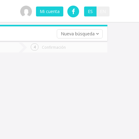
Mi cuenta
ES
EN
Nueva búsqueda
 (opcional)
Confirmación
ha
ta