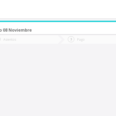
o 08 Noviembre
de quieres ir?
Ida
Vuelta
Asientos
Pago
*
Fec
Cruce Los Tambores
Fecha
de
de
Vuel
Ida