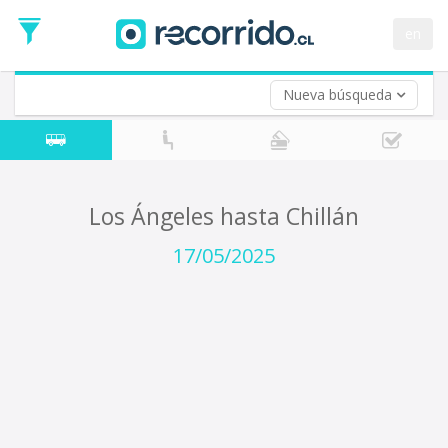
Fecha
de
en
Vuelta (opcional)
Ida
Fecha
de
Nueva búsqueda
Vuelta
Los Ángeles hasta Chillán
17/05/2025