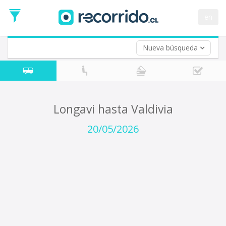
Fecha
de
en
Vuelta (opcional)
Ida
Fecha
de
Nueva búsqueda
Vuelta
Longavi hasta Valdivia
20/05/2026