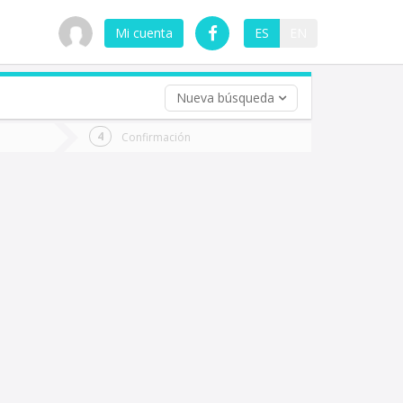
Mi cuenta
ES
EN
Nueva búsqueda
 (opcional)
Confirmación
ha
ta