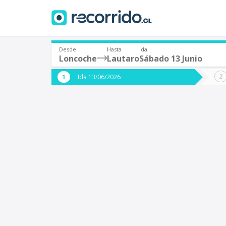
Desde
Hasta
Ida
Loncoche
Lautaro
Sábado 13 Junio
¿De dónde partes?
¿A dón
Ida 13/06/2026
*
*
Loncoche
L
Origen
Destino