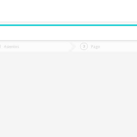
de quieres ir?
Ida
Vuelta
Asientos
Pago
*
Fec
autaro
Fecha
de
de
Vuel
Ida