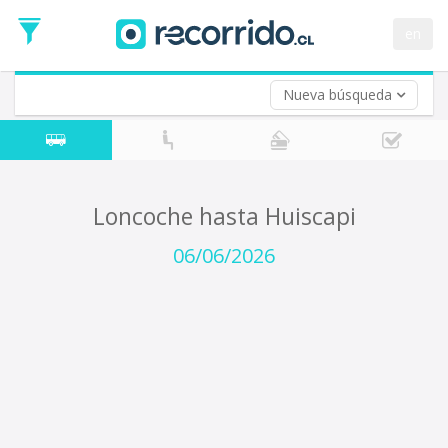
Fecha
de
en
Vuelta (opcional)
Ida
Fecha
de
Nueva búsqueda
Vuelta
Loncoche hasta Huiscapi
06/06/2026