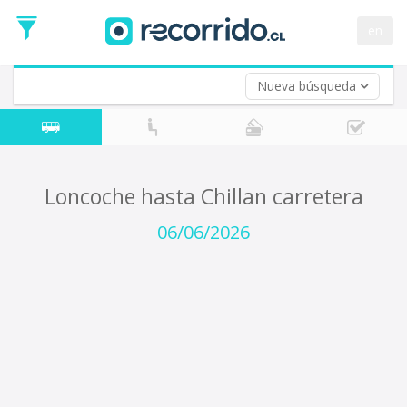
Fecha
de
en
Vuelta (opcional)
Ida
Fecha
de
Nueva búsqueda
Vuelta
Loncoche hasta Chillan carretera
06/06/2026