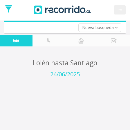
Fecha
de
en
Vuelta (opcional)
Ida
Fecha
de
Nueva búsqueda
Vuelta
Lolén hasta Santiago
24/06/2025