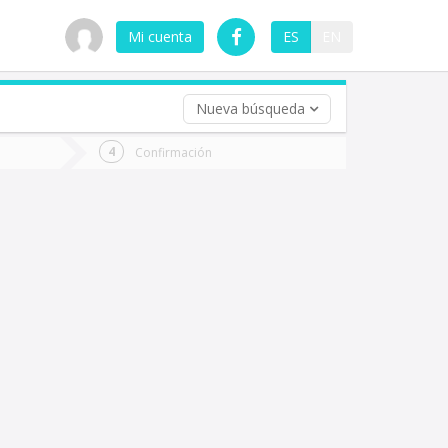
Mi cuenta
ES
EN
Nueva búsqueda
 (opcional)
Confirmación
ha
ta