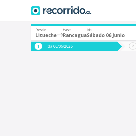
Desde
Hasta
Ida
Litueche
Rancagua
Sábado 06 Junio
¿De dónde partes?
¿A dón
Ida 06/06/2026
*
*
Litueche
Origen
Destino