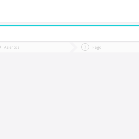
de quieres ir?
Ida
Vuelta
Asientos
Pago
*
Fec
Rancagua
Fecha
de
de
Vuel
Ida