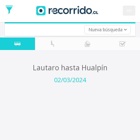
Fecha
de
en
Vuelta (opcional)
Ida
Fecha
de
Nueva búsqueda
Vuelta
Lautaro hasta Hualpín
02/03/2024