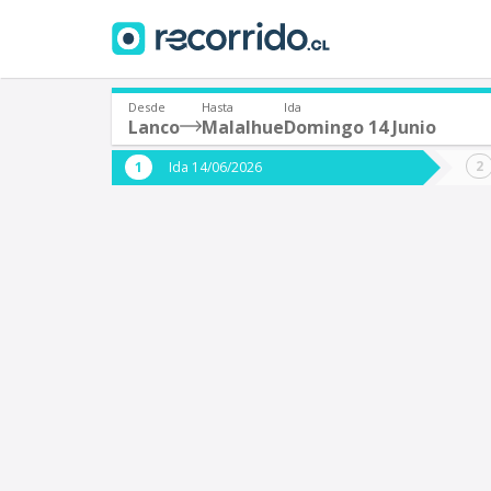
Desde
Hasta
Ida
Lanco
Malalhue
Domingo 14 Junio
¿De dónde partes?
¿A dón
Ida 14/06/2026
*
*
Lanco
M
Origen
Destino