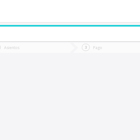
de quieres ir?
Ida
Vuelta
Asientos
Pago
*
Fec
alalhue
Fecha
de
de
Vuel
Ida