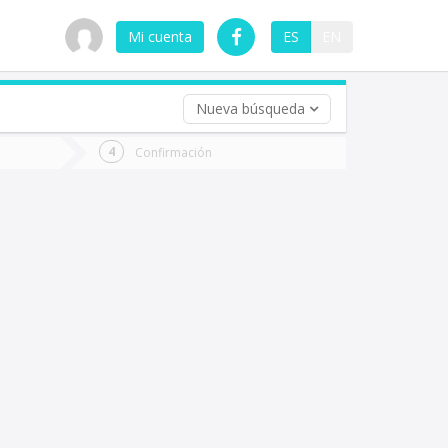
Mi cuenta
ES
EN
Nueva búsqueda
 (opcional)
Confirmación
ha
ta