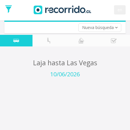
Fecha
de
en
Vuelta (opcional)
Ida
Fecha
de
Nueva búsqueda
Vuelta
Laja hasta Las Vegas
10/06/2026