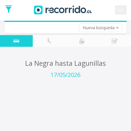
Fecha
de
en
Vuelta (opcional)
Ida
Fecha
de
Nueva búsqueda
Vuelta
La Negra hasta Lagunillas
17/05/2026