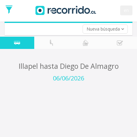
Fecha
de
en
Vuelta (opcional)
Ida
Fecha
de
Nueva búsqueda
Vuelta
Illapel hasta Diego De Almagro
06/06/2026