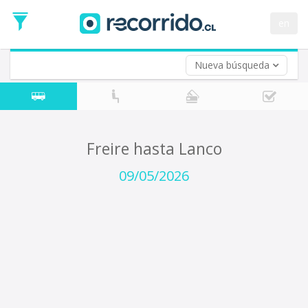
Fecha
de
en
Vuelta (opcional)
Ida
Fecha
de
Nueva búsqueda
Vuelta
Freire hasta Lanco
09/05/2026