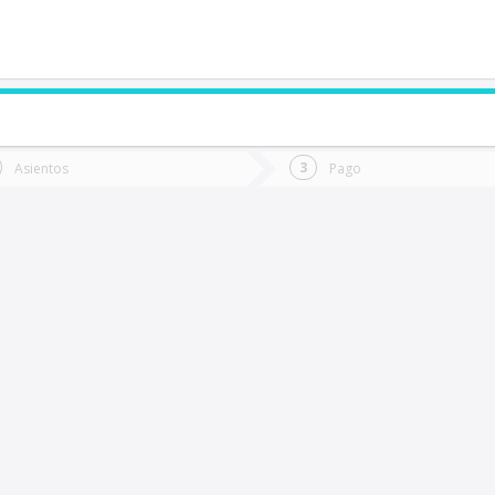
de quieres ir?
Ida
Vuelta
Asientos
Pago
*
Fec
l Quisco
Fecha
de
de
Vuel
Ida