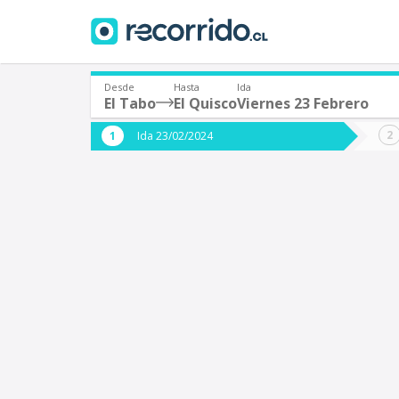
Desde
Hasta
Ida
El Tabo
El Quisco
Viernes 23 Febrero
¿De dónde partes?
¿A dón
Ida 23/02/2024
*
*
El Tabo
E
Origen
Destino