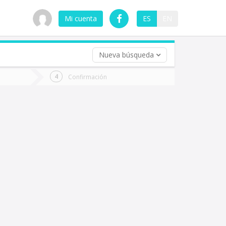
Mi cuenta
ES
EN
Nueva búsqueda
 (opcional)
Confirmación
ha
ta