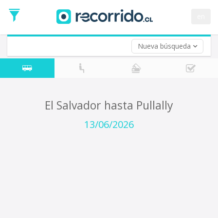
Fecha
de
en
Vuelta (opcional)
Ida
Fecha
de
Nueva búsqueda
Vuelta
El Salvador hasta Pullally
13/06/2026