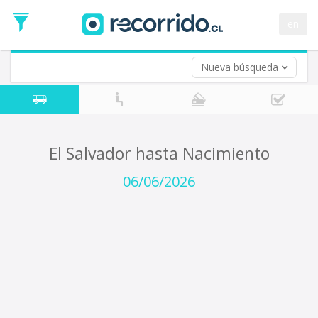
Fecha
de
en
Vuelta (opcional)
Ida
Fecha
de
Nueva búsqueda
Vuelta
El Salvador hasta Nacimiento
06/06/2026