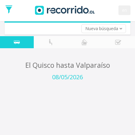
Fecha
de
en
Vuelta (opcional)
Ida
Fecha
de
Nueva búsqueda
Vuelta
El Quisco hasta Valparaíso
08/05/2026