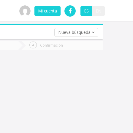
Mi cuenta
ES
EN
Nueva búsqueda
 (opcional)
Confirmación
ha
ta