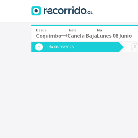
Desde
Hasta
Ida
Coquimbo
Canela Baja
Lunes 08 Junio
¿De dónde partes?
¿A dón
Ida 08/06/2026
*
*
Coquimbo
C
Origen
Destino