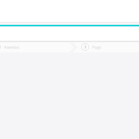
de quieres ir?
Ida
Vuelta
Asientos
Pago
*
Fec
anela Baja
Fecha
de
de
Vuel
Ida