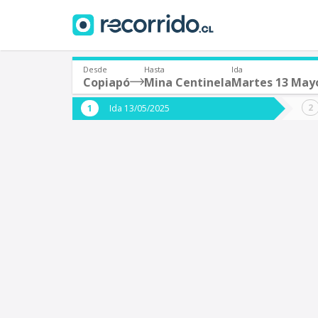
Desde
Hasta
Ida
Copiapó
Mina Centinela
Martes 13 May
¿De dónde partes?
¿A dón
Ida 13/05/2025
*
*
Copiapó
M
Origen
Destino