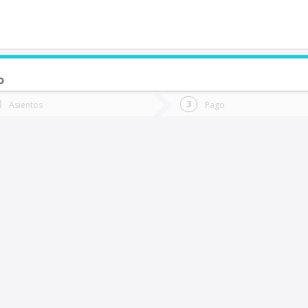
o
de quieres ir?
Ida
Vuelta
Asientos
Pago
*
Fec
ina Centinela
Fecha
de
de
Vuel
Ida