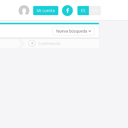
Mi cuenta
ES
EN
Nueva búsqueda
 (opcional)
Confirmación
ha
ta