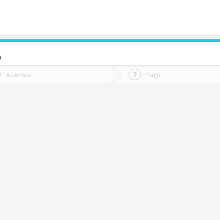
o
de quieres ir?
Ida
Vuelta
Asientos
Pago
*
Fec
io Bueno
Fecha
de
de
Vuel
Ida