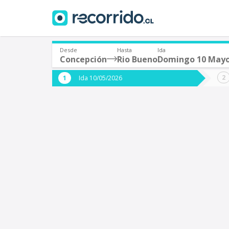
Desde
Hasta
Ida
Concepción
Rio Bueno
Domingo 10 May
¿De dónde partes?
¿A dón
Ida 10/05/2026
*
*
Concepción
R
Origen
Destino