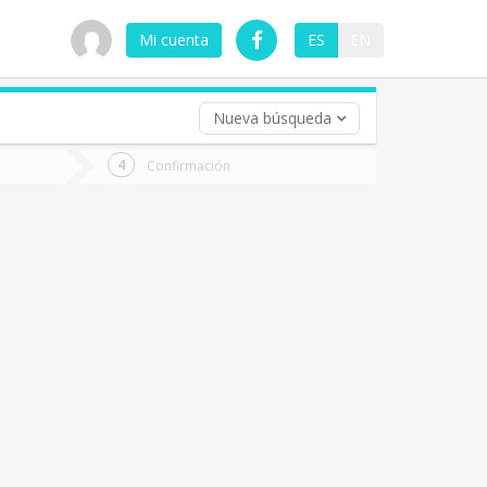
Mi cuenta
ES
EN
Nueva búsqueda
 (opcional)
Confirmación
ha
ta