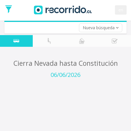
Fecha
de
en
Vuelta (opcional)
Ida
Fecha
de
Nueva búsqueda
Vuelta
Cierra Nevada hasta Constitución
06/06/2026