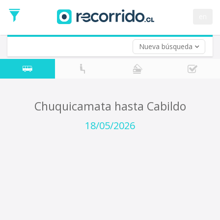
Fecha
de
en
Vuelta (opcional)
Ida
Fecha
de
Nueva búsqueda
Vuelta
Chuquicamata hasta Cabildo
18/05/2026