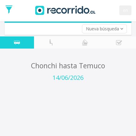
Fecha
de
en
Vuelta (opcional)
Ida
Fecha
de
Nueva búsqueda
Vuelta
Chonchi hasta Temuco
14/06/2026