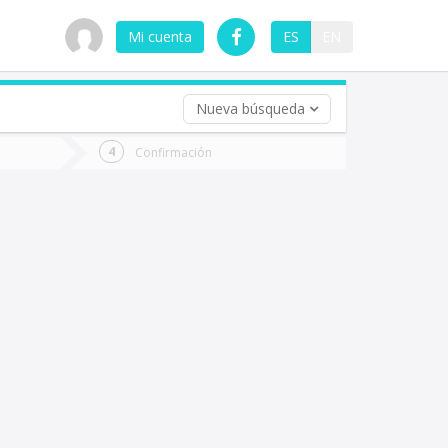
Mi cuenta
ES
EN
Nueva búsqueda
 (opcional)
Confirmación
ha
ta