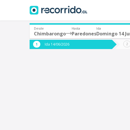
Desde
Hasta
Ida
Chimbarongo
Paredones
Domingo 14 Ju
¿De dónde partes?
¿A dón
Ida 14/06/2026
*
*
Chimbarongo
P
Origen
Destino