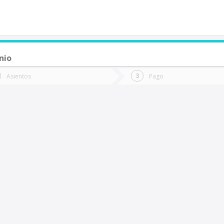
nio
de quieres ir?
Ida
Vuelta
Asientos
Pago
*
Fec
aredones
Fecha
de
de
Vuel
Ida