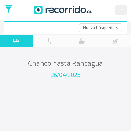
Fecha
de
en
Vuelta (opcional)
Ida
Fecha
de
Nueva búsqueda
Vuelta
Chanco hasta Rancagua
26/04/2025