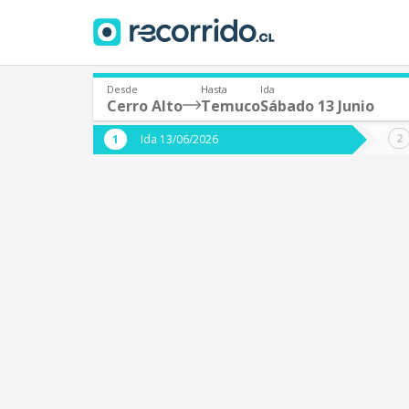
Desde
Hasta
Ida
Cerro Alto
Temuco
Sábado 13 Junio
¿De dónde partes?
¿A dón
Ida 13/06/2026
*
*
Cerro Alto
Origen
Destino