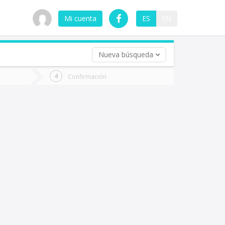
Mi cuenta
ES
EN
Nueva búsqueda
 (opcional)
Confirmación
ha
ta