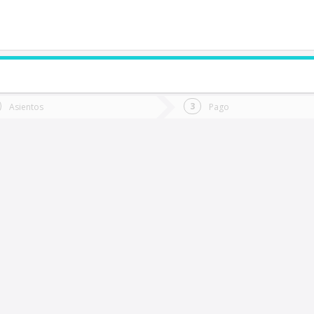
de quieres ir?
Ida
Vuelta
Asientos
Pago
*
Fec
Temuco
Fecha
de
de
Vuel
Ida