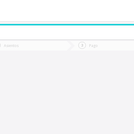
de quieres ir?
Ida
Vuelta
Asientos
Pago
*
Fec
Temuco
Fecha
de
de
Vuel
Ida