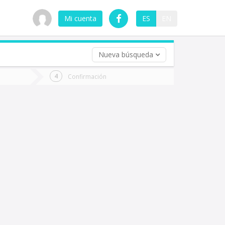
Mi cuenta
ES
EN
Nueva búsqueda
 (opcional)
Confirmación
ha
ta