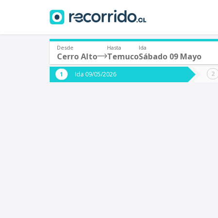
Desde
Hasta
Ida
Cerro Alto
Temuco
Sábado 09 Mayo
¿De dónde partes?
¿A dón
Ida 09/05/2026
*
*
Cerro Alto
Origen
Destino