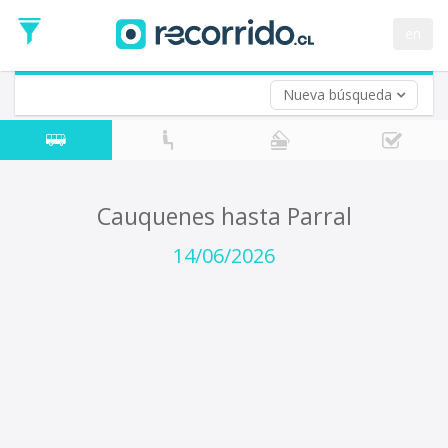
Fecha
de
en
Vuelta (opcional)
Ida
Fecha
de
Nueva búsqueda
Vuelta
Cauquenes hasta Parral
14/06/2026