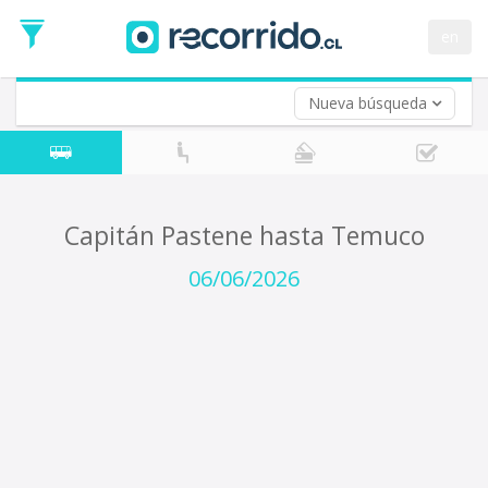
Fecha
de
en
Vuelta (opcional)
Ida
Fecha
de
Nueva búsqueda
Vuelta
Capitán Pastene hasta Temuco
06/06/2026