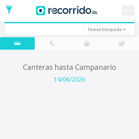
Fecha
de
en
Vuelta (opcional)
Ida
Fecha
de
Nueva búsqueda
Vuelta
Canteras hasta Campanario
14/06/2026