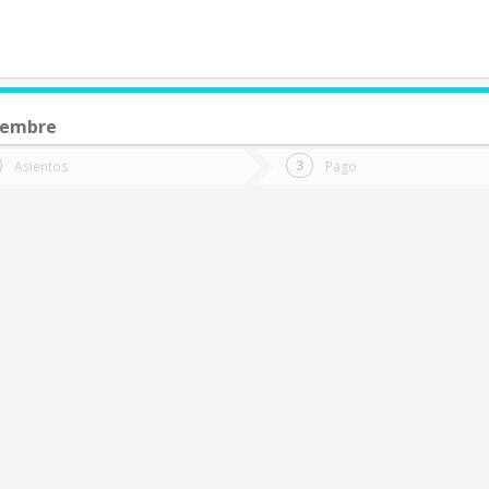
ciembre
de quieres ir?
Ida
Vuelta
Asientos
Pago
*
Fec
antiago
Fecha
de
de
Vuel
Ida