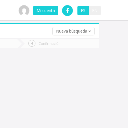
Mi cuenta
ES
EN
Nueva búsqueda
 (opcional)
Confirmación
ha
ta