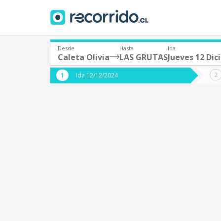
Desde
Hasta
Ida
Caleta Olivia
LAS GRUTAS
Jueves 12 Di
¿De dónde partes?
¿A dón
Ida 12/12/2024
*
*
Caleta Olivia (Argentina)
S
Origen
Destino