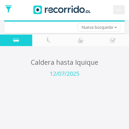
Fecha
de
en
Vuelta (opcional)
Ida
Fecha
de
Nueva búsqueda
Vuelta
Caldera hasta Iquique
12/07/2025