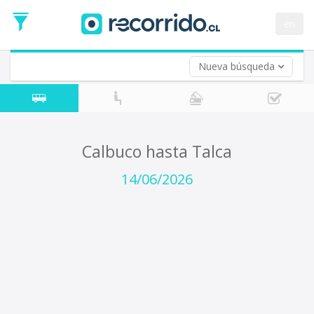
Fecha
de
en
Vuelta (opcional)
Ida
Fecha
de
Nueva búsqueda
Vuelta
Calbuco hasta Talca
14/06/2026