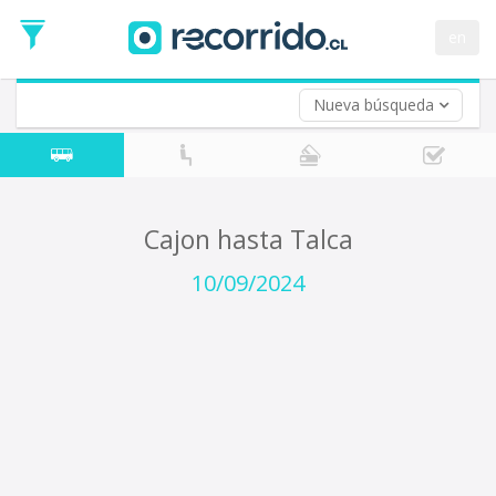
Fecha
de
en
Vuelta (opcional)
Ida
Fecha
de
Nueva búsqueda
Vuelta
Cajon hasta Talca
10/09/2024