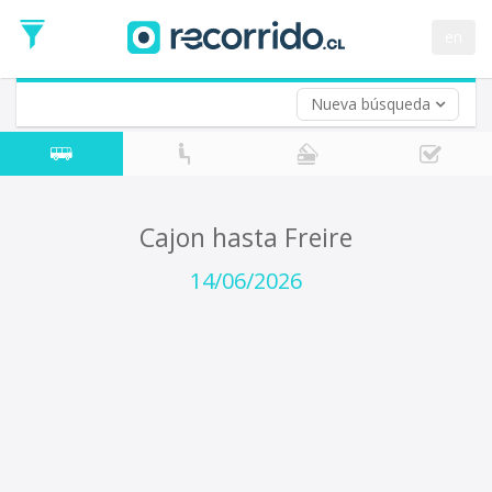
Fecha
de
en
Vuelta (opcional)
Ida
Fecha
de
Nueva búsqueda
Vuelta
Cajon hasta Freire
14/06/2026