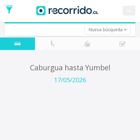
Fecha
de
en
Vuelta (opcional)
Ida
Fecha
de
Nueva búsqueda
Vuelta
Caburgua hasta Yumbel
17/05/2026