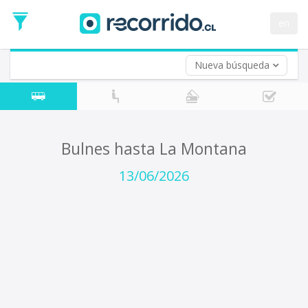
Fecha
de
en
Vuelta (opcional)
Ida
Fecha
de
Nueva búsqueda
Vuelta
Bulnes hasta La Montana
13/06/2026