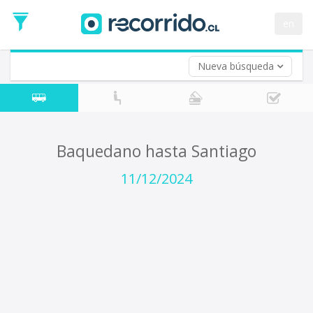
Fecha
de
en
Vuelta (opcional)
Ida
Fecha
de
Nueva búsqueda
Vuelta
Baquedano hasta Santiago
11/12/2024