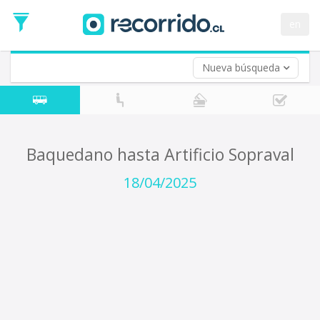
Fecha
de
en
Vuelta (opcional)
Ida
Fecha
de
Nueva búsqueda
Vuelta
Baquedano hasta Artificio Sopraval
18/04/2025