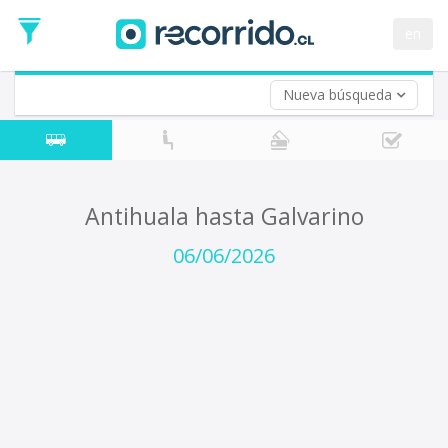
Fecha
de
en
Vuelta (opcional)
Ida
Fecha
de
Nueva búsqueda
Vuelta
Antihuala hasta Galvarino
06/06/2026