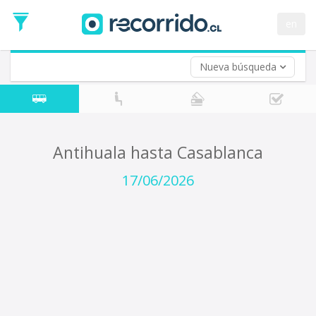
Fecha
de
en
Vuelta (opcional)
Ida
Fecha
de
Nueva búsqueda
Vuelta
Antihuala hasta Casablanca
17/06/2026