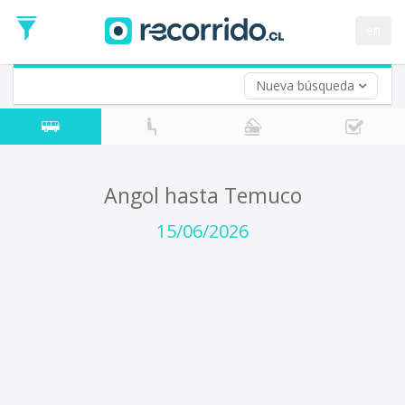
Fecha
de
en
Vuelta (opcional)
Ida
Fecha
de
Nueva búsqueda
Vuelta
Angol hasta Temuco
15/06/2026