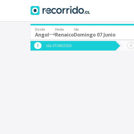
Desde
Hasta
Ida
Angol
Renaico
Domingo 07 Junio
¿De dónde partes?
¿A dón
Ida 07/06/2026
*
*
Angol
R
Origen
Destino