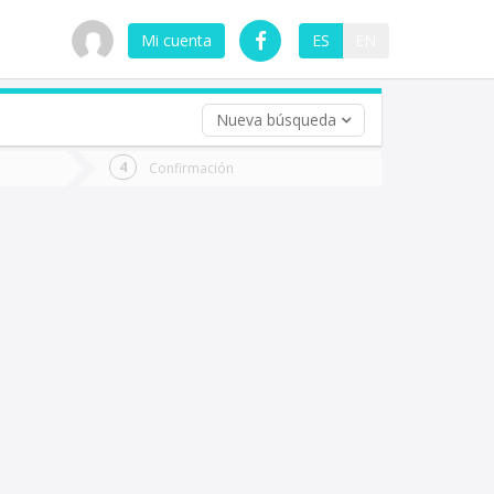
Mi cuenta
ES
EN
Nueva búsqueda
 (opcional)
Confirmación
ha
ta