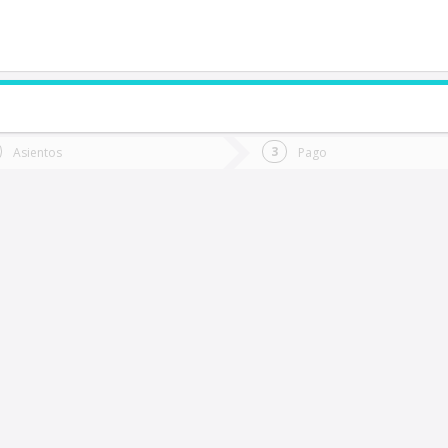
de quieres ir?
Ida
Vuelta
Asientos
Pago
*
Fec
enaico
Fecha
de
de
Vuel
Ida