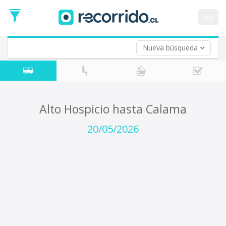
Fecha
de
en
Vuelta (opcional)
Ida
Fecha
de
Nueva búsqueda
Vuelta
Alto Hospicio hasta Calama
20/05/2026