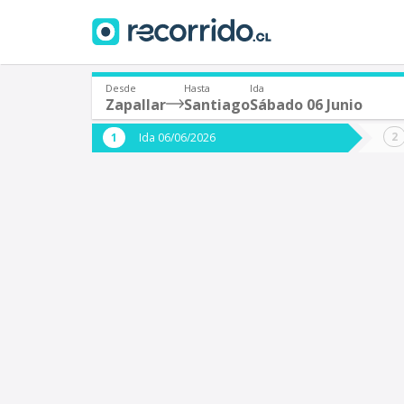
Desde
Hasta
Ida
Zapallar
Santiago
Sábado 06 Junio
¿De dónde partes?
¿A dón
Ida 06/06/2026
*
*
Zapallar
S
Origen
Destino