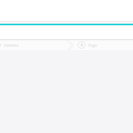
de quieres ir?
Ida
Vuelta
Asientos
Pago
*
Fec
antiago
Fecha
de
de
Vuel
Ida