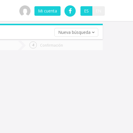
Mi cuenta
ES
EN
Nueva búsqueda
 (opcional)
Confirmación
ha
ta