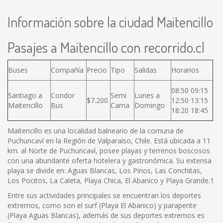
Información sobre la ciudad Maitencillo
Pasajes a Maitencillo con recorrido.cl
Buses
Compañía
Precio
Tipo
Salidas
Horarios
08:50 09:15
Santiago a
Condor
Semi
Lunes a
$7.200
12:50 13:15
Maitencillo
Bus
Cama
Domingo
18:20 18:45
Maitencillo es una localidad balneario de la comuna de
Puchuncaví en la Región de Valparaíso, Chile. Está ubicada a 11
km. al Norte de Puchuncaví, posee playas y terrenos boscosos
con una abundante oferta hotelera y gastronómica. Su extensa
playa se divide en: Aguas Blancas, Los Pinos, Las Conchitas,
Los Pocitos, La Caleta, Playa Chica, El Abanico y Playa Grande.1
Entre sus actividades principales se encuentran los deportes
extremos, como son el surf (Playa El Abanico) y parapente
(Playa Aguas Blancas), además de sus deportes extremos es